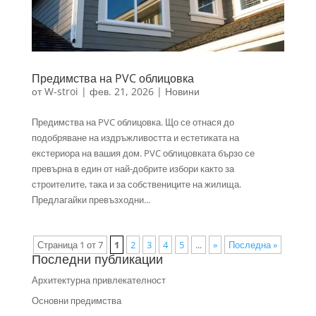
Предимства на PVC облицовка
от
W-stroi
|
фев. 21, 2026
|
Новини
Предимства на PVC облицовка. Що се отнася до
подобряване на издръжливостта и естетиката на
екстериора на вашия дом. PVC облицовката бързо се
превърна в един от най-добрите избори както за
строителите, така и за собствениците на жилища.
Предлагайки превъзходни...
Страница 1 от 7
1
2
3
4
5
...
»
Последна »
Последни публикации
Архитектурна привлекателност
Основни предимства