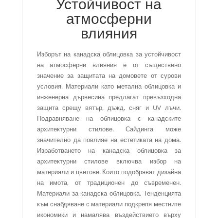
Устойчивост на
атмосферни
влияния
Изборът на канадска облицовка за устойчивост
на атмосферни влияния е от съществено
значение за защитата на домовете от сурови
условия. Материали като метална облицовка и
инженерна дървесина предлагат превъзходна
защита срещу вятър, дъжд, сняг и UV лъчи.
Подравняване на облицовка с канадските
архитектурни стилове. Сайдинга може
значително да повлияе на естетиката на дома.
Изработването на канадска облицовка за
архитектурни стилове включва избор на
материали и цветове. Които подобряват дизайна
на имота, от традиционен до съвременен.
Материали за канадска облицовка. Тенденцията
към снабдяване с материали подкрепя местните
икономики и намалява въздействието върху