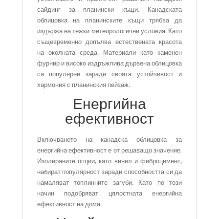
сайдинг за планински къщи. Канадската
облицовка на планинските къщи трябва да
издържа на тежки метеорологични условия. Като
същевременно допълва естествената красота
на околната среда. Материали като каменен
фурнир и високо издръжлива дървена облицовка
са популярни заради своята устойчивост и
хармония с планинския пейзаж.
Енергийна
ефективност
Включването на канадска облицовка за
енергийна ефективност е от решаващо значение.
Изолираните опции, като винил и фиброцимент,
набират популярност заради способността си да
намаляват топлинните загуби. Като по този
начин подобряват цялостната енергийна
ефективност на дома.