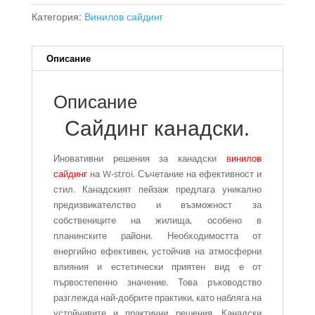
Категория:
Винилов сайдинг
Описание
Описание
Сайдинг канадски.
Иновативни решения за канадски
винилов
сайдинг
на W-stroi. Съчетание на ефективност и
стил. Канадският пейзаж предлага уникално
предизвикателство и възможност за
собствениците на жилища, особено в
планинските райони. Необходимостта от
енергийно ефективен, устойчив на атмосферни
влияния и естетически приятен вид е от
първостепенно значение. Това ръководство
разглежда най-добрите практики, като набляга на
устойчивите и практични решения. Канадски