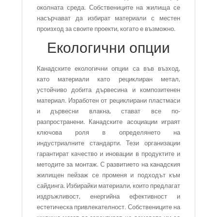
околната среда. Собствениците на жилища се
насърчават да избират материали с местен
произход за своите проекти, когато е възможно.
Екологични опции
Канадските екологични опции са във възход,
като материали като рециклиран метал,
устойчиво добита дървесина и композитенен
материал. Изработен от рециклирани пластмаси
и дървесни влакна, стават все по-
разпространени. Канадските асоциации играят
ключова роля в определянето на
индустриалните стандарти. Тези организации
гарантират качество и иновации в продуктите и
методите за монтаж. С развитието на канадския
жилищен пейзаж се променя и подходът към
сайдинга. Избирайки материали, които предлагат
издръжливост, енергийна ефективност и
естетическа привлекателност. Собствениците на