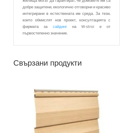
жилища могат да гарантират, че домовете им са
добре защитени, екологично отговорни и красиво
интегрирани в естествената им среда. За тези,
които обмислят нов проект, консултацията с
фирмата за
сайдинг
на W-stroi е от
първостепенно значение.
Свързани продукти