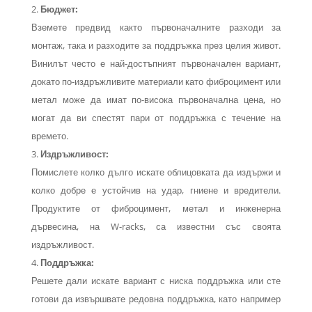
Бюджет:
Вземете предвид както първоначалните разходи за
монтаж, така и разходите за поддръжка през целия живот.
Винилът често е най-достъпният първоначален вариант,
докато по-издръжливите материали като фиброцимент или
метал може да имат по-висока първоначална цена, но
могат да ви спестят пари от поддръжка с течение на
времето.
Издръжливост:
Помислете колко дълго искате облицовката да издържи и
колко добре е устойчив на удар, гниене и вредители.
Продуктите от фиброцимент, метал и инженерна
дървесина, на W-racks, са известни със своята
издръжливост.
Поддръжка:
Решете дали искате вариант с ниска поддръжка или сте
готови да извършвате редовна поддръжка, като например