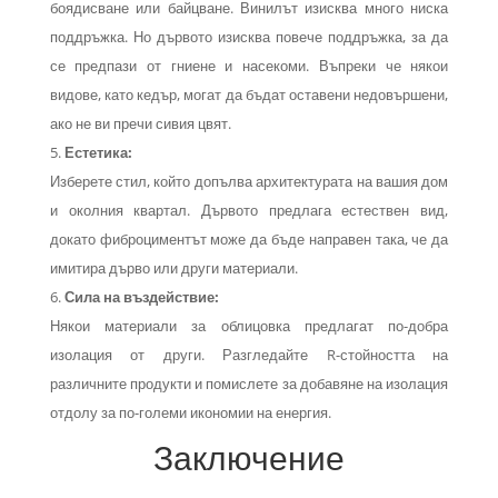
боядисване или байцване. Винилът изисква много ниска
поддръжка. Но дървото изисква повече поддръжка, за да
се предпази от гниене и насекоми. Въпреки че някои
видове, като кедър, могат да бъдат оставени недовършени,
ако не ви пречи сивия цвят.
Естетика:
Изберете стил, който допълва архитектурата на вашия дом
и околния квартал. Дървото предлага естествен вид,
докато фиброциментът може да бъде направен така, че да
имитира дърво или други материали.
Сила на въздействие:
Някои материали за облицовка предлагат по-добра
изолация от други. Разгледайте R-стойността на
различните продукти и помислете за добавяне на изолация
отдолу за по-големи икономии на енергия.
Заключение