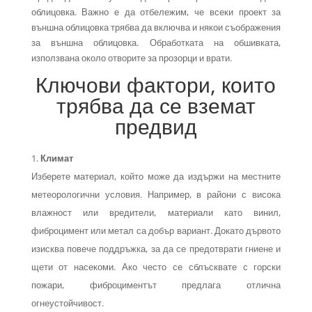
облицовка. Важно е да отбележим, че всеки проект за
външна облицовка трябва да включва и някои съображения
за външна облицовка. Обработката на обшивката,
използвана около отворите за прозорци и врати.
Ключови фактори, които
трябва да се вземат
предвид
Климат
Изберете материал, който може да издържи на местните
метеорологични условия. Например, в райони с висока
влажност или вредители, материали като винил,
фиброцимент или метал са добър вариант. Докато дървото
изисква повече поддръжка, за да се предотврати гниене и
щети от насекоми. Ако често се сблъсквате с горски
пожари, фиброциментът предлага отлична
огнеустойчивост.