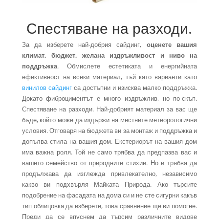
Спестяване на разходи.
За да изберете най-добрия сайдинг,
оценете вашия
климат, бюджет, желана издръжливост и ниво на
поддръжка
. Обмислете естетиката и енергийната
ефективност на всеки материал, тъй като варианти като
винилов сайдинг
са достъпни и изисква малко поддръжка.
Докато фиброциментът е много издръжлив, но по-скъп.
Спестяване на разходи. Най-добрият материал за вас ще
бъде, който може да издържи на местните метеорологични
условия. Отговаря на бюджета ви за монтаж и поддръжка и
допълва стила на вашия дом. Екстериорът на вашия дом
има важна роля. Той не само трябва да предпазва вас и
вашето семейство от природните стихии. Но и трябва да
продължава да изглежда привлекателно, независимо
какво ви подхвърля Майката Природа. Ако търсите
подобрение на фасадата на дома си и не сте сигурни какъв
тип облицовка да изберете, това сравнение ще ви помогне.
Преди да се впуснем да търсим различните видове