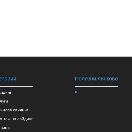
егории
Полезни линкове
йдинг
луги
нилов сайдинг
нтаж на сайдинг
овини