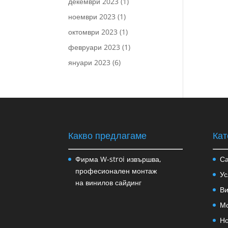
декември 2023
(1)
ноември 2023
(1)
октомври 2023
(1)
февруари 2023
(1)
януари 2023
(6)
Какво предлагаме
Кат
Фирма W-stroi извършва,
Са
професионален монтаж
Ус
на винилов сайдинг
Ви
Мо
Н