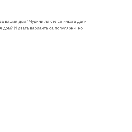
а вашия дом? Чудили ли сте се някога дали
я дом? И двата варианта са популярни, но