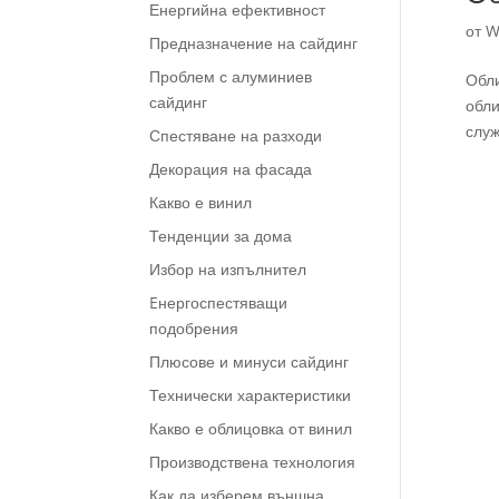
Енергийна ефективност
от
W
Предназначение на сайдинг
Проблем с алуминиев
Обли
сайдинг
обли
служ
Спестяване на разходи
Декорация на фасада
Какво е винил
Тенденции за дома
Избор на изпълнител
Eнергоспестяващи
подобрения
Плюсове и минуси сайдинг
Технически характеристики
Какво е облицовка от винил
Производствена технология
Как да изберем външна