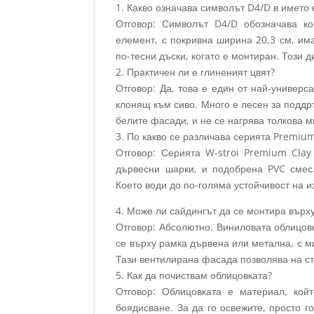
1. Какво означава символът D4/D в името
Отговор: Символът D4/D обозначава ко
елемент, с покривна ширина 20,3 см, има
по-тесни дъски, когато е монтиран. Този 
2. Практичен ли е глиненият цвят?
Отговор: Да, това е един от най-универс
клонящ към сиво. Много е лесен за поддр
белите фасади, и не се нагрява толкова м
3. По какво се различава серията Premiu
Отговор: Серията W-stroi Premium Clay
дървесни шарки, и подобрена PVC смес
Което води до по-голяма устойчивост на и
4. Може ли сайдингът да се монтира върх
Отговор: Абсолютно. Виниловата облицовк
се върху рамка дървена или метална, с м
Тази вентилирана фасада позволява на ст
5. Как да почиствам облицовката?
Отговор: Облицовката е материал, кой
боядисване. За да го освежите, просто г