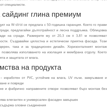
от специалисти.
 сайдинг глина премиум
укт на W-stroi се предлага с 50-годишна гаранция. Което го прави
гради, предлагайки дълготрайност и лесна поддръжка. Облицовка
ди на сгради. Размерите му от 20,3 см x 3,81 м позволяват
ости. Създавайки цялостна и естетически приятна фасада. Този
ерен, така и за традиционен дизайн. Хоризонталният монтаж
й позволява използването на изолация и мембрана отдолу. Което
та и защитата от влага.
мства на продукта
– изработен от PVC, устойчив на влага, UV лъчи, замръзване и
ване и повреди
не и фабрично направените отвори позволяват бърз монтаж без
урява елегантен и универсален фасаден завършек
е съдържа оловни съединения