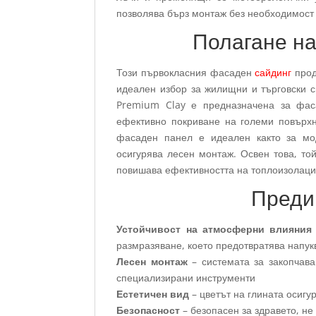
позволява бърз монтаж без необходимост 
Полагане на
Този първокласния фасаден
сайдинг
прод
идеален избор за жилищни и търговски с
Premium Clay е предназначена за фаса
ефективно покриване на големи повърхн
фасаден панел е идеален както за мод
осигурява лесен монтаж. Освен това, то
повишава ефективността на топлоизолация
Преди
Устойчивост на атмосферни влияния
размразяване, което предотвратява напук
Лесен монтаж
– системата за закопчава
специализирани инструменти
Естетичен вид
– цветът на глината осиг
Безопасност
– безопасен за здравето, н