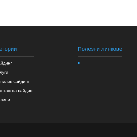
егории
Полезни линкове
йдинг
луги
нилов сайдинг
нтаж на сайдинг
овини