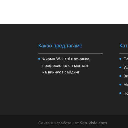
Какво предлагаме
Кат
Фирма W-stroi извършва,
Са
професионален монтаж
Ус
на винилов сайдинг
Ви
Мо
Н
Сайта е изработен от
Seo-visia.com