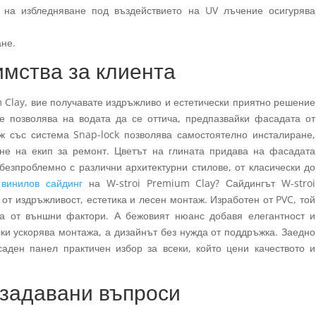
 на избледняване под въздействието на UV лъчение осигурява
ане.
мства за клиента
 Clay, вие получавате издръжливо и естетически приятно решение
 позволява на водата да се оттича, предпазвайки фасадата от
ж със система Snap-lock позволява самостоятелно инсталиране,
не на екип за ремонт. Цветът на глината придава на фасадата
 безпроблемно с различни архитектурни стилове, от класически до
е
винилов сайдинг
на W-stroi Premium Clay? Сайдингът W-stroi
т издръжливост, естетика и лесен монтаж. Изработен от PVC, той
а от външни фактори. А бежовият нюанс добавя елегантност и
лки ускорява монтажа, а дизайнът без нужда от поддръжка. Заедно
саден панел практичен избор за всеки, който цени качеството и
 задавани въпроси