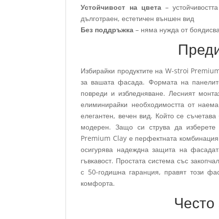
Устойчивост на цвета
– устойчивостта
дълготраен, естетичен външен вид
Без поддръжка
– няма нужда от боядисв
Преди
Избирайки продуктите на W-stroi Premium
за вашата фасада. Формата на панелите
повреди и избледняване. Лесният монта
елиминирайки необходимостта от наема
елегантен, вечен вид. Който се съчетава
модерен. Защо си струва да изберет
Premium Clay е перфектната комбинация о
осигурява надеждна защита на фасадат
гъвкавост. Простата система със закопча
с 50-годишна гаранция, правят този фа
комфорта.
Често