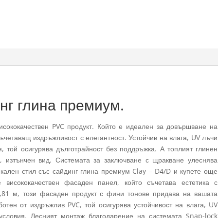
нг глина премиум.
исококачествен PVC продукт. Който е идеален за довършване на
ъчетаващ издръжливост с елегантност. Устойчив на влага, UV лъчи
, той осигурява дълготрайност без поддръжка. А топлият глинен
, изтънчен вид. Системата за заключване с щракване улеснява
кален стил със сайдинг глина премиум Clay – D4/D и купете още
 висококачествен фасаден панел, който съчетава естетика с
,81 м, този фасаден продукт с фини тонове придава на вашата
ботен от издръжлив PVC, той осигурява устойчивост на влага, UV
словия. Лесният монтаж благодарение на системата Snap-lock