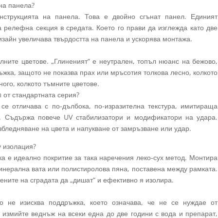
 на панела?
нструкцията на панела. Това е двойно сгънат панел. Единият
 релефна секция в средата. Което го прави да изглежда като две
дизайн увеличава твърдостта на панела и ускорява монтажа.
алните цветове. „Глиненият“ е неутрален, топъл нюанс на бежово,
ъжка, защото не показва прах или мръсотия толкова лесно, колкото
ного, колкото тъмните цветове.
m от стандартната серия?
 се отличава с по-дълбока, по-изразителна текстура, имитираща
. Съдържа повече UV стабилизатори и модификатори на удара.
збледняване на цвета и напукване от замръзване или удар.
у изолация?
а е идеално покритие за така наречения леко-сух метод. Монтира
инерална вата или полистиролова пяна, поставена между рамката.
ените на сградата да „дишат“ и ефективно я изолира.
то не изисква поддръжка, което означава, че не се нуждае от
о измийте веднъж на всеки една до две години с вода и препарат,