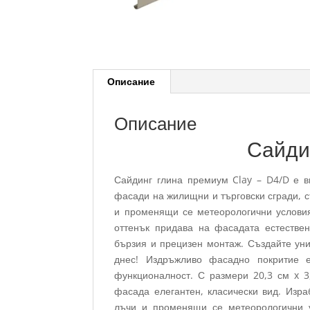
Описание
Описание
Сайди
Сайдинг глина премиум Clay – D4/D е в
фасади на жилищни и търговски сгради, с
и променящи се метеорологични условия
оттенък придава на фасадата естествен
бързия и прецизен монтаж. Създайте уни
днес! Издръжливо фасадно покритие е
функционалност. С размери 20,3 см x 3
фасада елегантен, класически вид. Изра
лъчи и променящи се метеорологични у