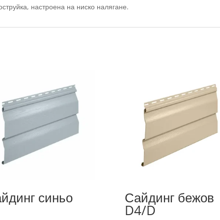
оструйка, настроена на ниско налягане.
йдинг синьо
Сайдинг бежов
D4/D